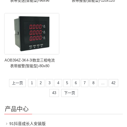
表带变送(智能型)-96x96
表带报警(智能型)-120x120
AOB394Z-3K4-3I数显三相电流
表带报警(智能型)-80x80
上一页
1
2
3
4
5
6
7
8
...
42
43
下一页
产品中心
91抖音成长人安装版