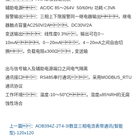
辅助电源：AC/DC 85～264V 50/60Hz 功耗＜3VA
报警输出：三相上下限报警同一继电器输出，继电
器触点容量AC250V/2A、DC30V/2A
变送输出：线性度0.3%，输出可在0－
10mA、0－20mA、4－20mA之间自由切
换，负载电阻≤300Ω，变送输
出与信号输入及辅助电源端口之间电气隔离
通讯接口：RS485串行通讯，采用MODBUS_RTU
通讯协议
工作环境：温度-10～50℃，湿度≤85%RH的无腐
蚀性场合
上一篇：AOB394Z-2T4-3I数显三相电流表带通讯(智能
型)-120x120